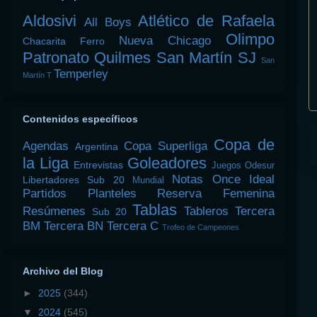
Aldosivi
Atlético de Rafaela
All Boys
Olimpo
Nueva Chicago
Chacarita
Ferro
Patronato
Quilmes
San Martín SJ
San
Temperley
Martín T
Contenidos específicos
Copa de
Agendas
Copa Superliga
Argentina
la Liga
Goleadores
Entrevistas
Juegos Odesur
Notas
Once Ideal
Libertadores Sub 20
Mundial
Partidos
Planteles
Reserva Femenina
Tablas
Resúmenes
Tableros
Tercera
Sub 20
BM
Tercera BN
Tercera C
Trofeo de Campeones
Archivo del Blog
►
2025
(344)
▼
2024
(545)