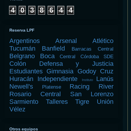
4
0
3
8
6
4
4
Reserva LPF
Argentinos
Arsenal
Atlético
Tucumán
Banfield
Barracas Central
Belgrano
Boca
Central Córdoba SDE
Colón
Defensa y Justicia
Estudiantes
Gimnasia
Godoy Cruz
Huracán
Independiente
Lanús
Instituto
Newell's
Racing
River
Platense
Rosario Central
San Lorenzo
Sarmiento
Talleres
Tigre
Unión
Vélez
Otros equipos