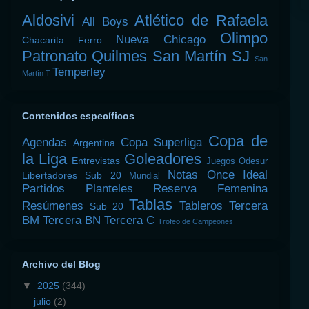
Aldosivi
Atlético de Rafaela
All Boys
Olimpo
Nueva Chicago
Chacarita
Ferro
Patronato
Quilmes
San Martín SJ
San
Temperley
Martín T
Contenidos específicos
Copa de
Agendas
Copa Superliga
Argentina
la Liga
Goleadores
Entrevistas
Juegos Odesur
Notas
Once Ideal
Libertadores Sub 20
Mundial
Partidos
Planteles
Reserva Femenina
Tablas
Resúmenes
Tableros
Tercera
Sub 20
BM
Tercera BN
Tercera C
Trofeo de Campeones
Archivo del Blog
▼
2025
(344)
julio
(2)