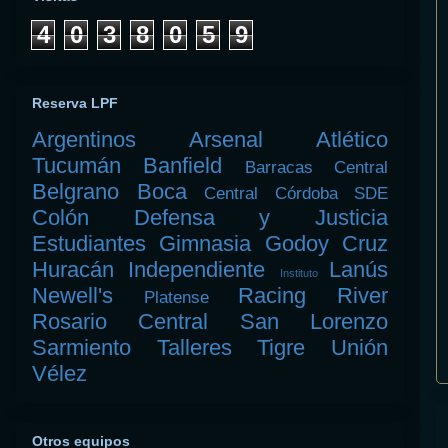
4
0
3
8
0
5
9
Reserva LPF
Argentinos
Arsenal
Atlético
Tucumán
Banfield
Barracas Central
Belgrano
Boca
Central Córdoba SDE
Colón
Defensa y Justicia
Estudiantes
Gimnasia
Godoy Cruz
Huracán
Independiente
Lanús
Instituto
Newell's
Racing
River
Platense
Rosario Central
San Lorenzo
Sarmiento
Talleres
Tigre
Unión
Vélez
Otros equipos