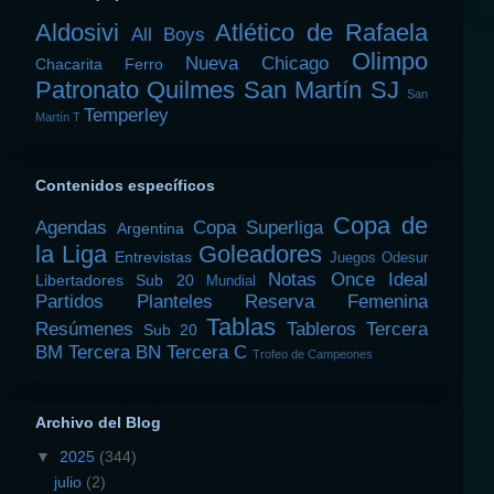
Aldosivi
Atlético de Rafaela
All Boys
Olimpo
Nueva Chicago
Chacarita
Ferro
Patronato
Quilmes
San Martín SJ
San
Temperley
Martín T
Contenidos específicos
Copa de
Agendas
Copa Superliga
Argentina
la Liga
Goleadores
Entrevistas
Juegos Odesur
Notas
Once Ideal
Libertadores Sub 20
Mundial
Partidos
Planteles
Reserva Femenina
Tablas
Resúmenes
Tableros
Tercera
Sub 20
BM
Tercera BN
Tercera C
Trofeo de Campeones
Archivo del Blog
▼
2025
(344)
julio
(2)