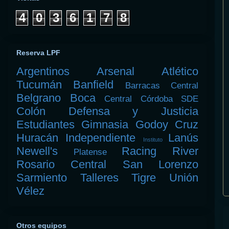
4
0
3
6
1
7
8
Reserva LPF
Argentinos
Arsenal
Atlético
Tucumán
Banfield
Barracas Central
Belgrano
Boca
Central Córdoba SDE
Colón
Defensa y Justicia
Estudiantes
Gimnasia
Godoy Cruz
Huracán
Independiente
Lanús
Instituto
Newell's
Racing
River
Platense
Rosario Central
San Lorenzo
Sarmiento
Talleres
Tigre
Unión
Vélez
Otros equipos