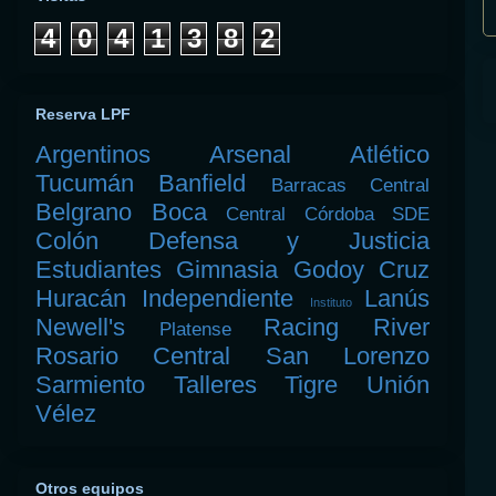
4
0
4
1
3
8
2
Reserva LPF
Argentinos
Arsenal
Atlético
Tucumán
Banfield
Barracas Central
Belgrano
Boca
Central Córdoba SDE
Colón
Defensa y Justicia
Estudiantes
Gimnasia
Godoy Cruz
Huracán
Independiente
Lanús
Instituto
Newell's
Racing
River
Platense
Rosario Central
San Lorenzo
Sarmiento
Talleres
Tigre
Unión
Vélez
Otros equipos