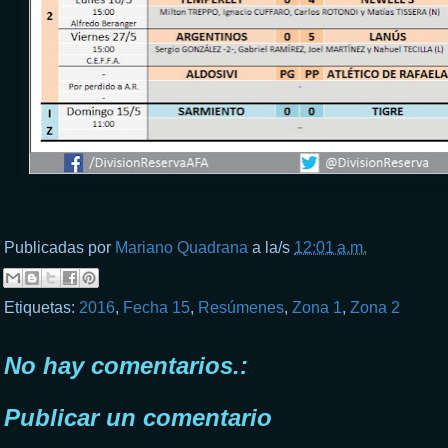
Publicadas por
Mariano Quadrana
a la/s
12:01 a.m.
Etiquetas:
2016
,
Fecha 15
,
Resúmenes
,
Zona 1
,
Zona 2
No hay comentarios.:
Publicar un comentario