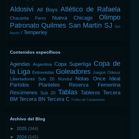
Aldosivi
Atlético de Rafaela
All Boys
Olimpo
Nueva Chicago
Chacarita
Ferro
Patronato
Quilmes
San Martín SJ
San
Temperley
Martín T
Contenidos específicos
Copa de
Agendas
Copa Superliga
Argentina
la Liga
Goleadores
Entrevistas
Juegos Odesur
Notas
Once Ideal
Libertadores Sub 20
Mundial
Partidos
Planteles
Reserva Femenina
Tablas
Resúmenes
Tableros
Tercera
Sub 20
BM
Tercera BN
Tercera C
Trofeo de Campeones
Archivo del Blog
►
2025
(344)
►
2024
(545)