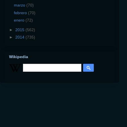
marzo
(70)
febrero
(70)
enero
(72)
►
2015
(562)
►
2014
(735)
Wikipedia