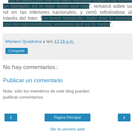
“
En la Selección me fue bien siempre. Espero de vuelta
un llamado, es lo más lindo qué hay
”, remarcó sobre su
rol en las inferiores nacionales, y cerró refiriéndose al
interés del Inter: “
Lo tomo tranquilo, todo eso lo manejo
con mi representante, veremos qué es lo mejor
”.
Mariano Quadrana
a la/s
12:16 a.m.
Compartir
No hay comentarios.:
Publicar un comentario
Nota: sólo los miembros de este blog pueden
publicar comentarios.
‹
›
Página Principal
Ver la versión web