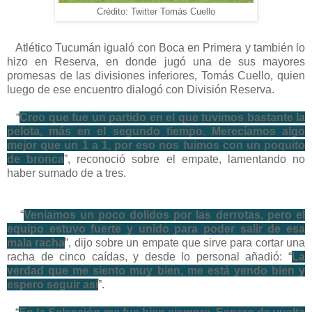
Crédito: Twitter Tomás Cuello
Atlético Tucumán igualó con Boca en Primera y también lo
hizo en Reserva, en donde jugó una de sus mayores
promesas de las divisiones inferiores, Tomás Cuello, quien
luego de ese encuentro dialogó con División Reserva.
“
Creo que fue un partido en el que tuvimos bastante la
pelota, más en el segundo tiempo. Merecíamos algo
mejor que un 1 a 1, por eso nos fuimos con un poquito
de bronca
”, reconoció sobre el empate, lamentando no
haber sumado de a tres.
“
Veníamos un poco dolidos por las derrotas, pero el
equipo estuvo fuerte y unido para poder salir de esa
mala racha
”, dijo sobre un empate que sirve para cortar una
racha de cinco caídas, y desde lo personal añadió: “
La
verdad que me siento muy bien, me está yendo bien y
espero seguir así
”.