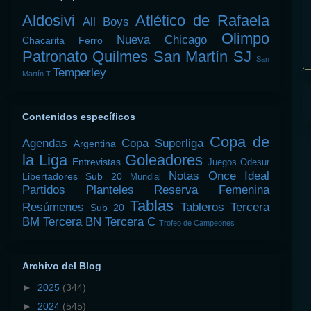
Aldosivi
Atlético de Rafaela
All Boys
Olimpo
Nueva Chicago
Chacarita
Ferro
Patronato
Quilmes
San Martín SJ
San
Temperley
Martín T
Contenidos específicos
Copa de
Agendas
Copa Superliga
Argentina
la Liga
Goleadores
Entrevistas
Juegos Odesur
Notas
Once Ideal
Libertadores Sub 20
Mundial
Partidos
Planteles
Reserva Femenina
Tablas
Resúmenes
Tableros
Tercera
Sub 20
BM
Tercera BN
Tercera C
Trofeo de Campeones
Archivo del Blog
►
2025
(344)
►
2024
(545)