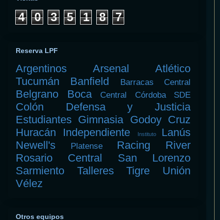
4
0
3
5
1
8
7
Reserva LPF
Argentinos
Arsenal
Atlético
Tucumán
Banfield
Barracas Central
Belgrano
Boca
Central Córdoba SDE
Colón
Defensa y Justicia
Estudiantes
Gimnasia
Godoy Cruz
Huracán
Independiente
Lanús
Instituto
Newell's
Racing
River
Platense
Rosario Central
San Lorenzo
Sarmiento
Talleres
Tigre
Unión
Vélez
Otros equipos