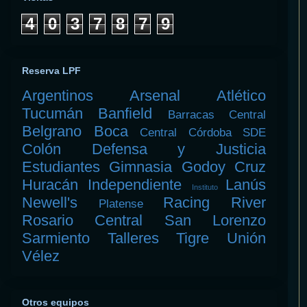
4
0
3
7
8
7
9
Reserva LPF
Argentinos
Arsenal
Atlético
Tucumán
Banfield
Barracas Central
Belgrano
Boca
Central Córdoba SDE
Colón
Defensa y Justicia
Estudiantes
Gimnasia
Godoy Cruz
Huracán
Independiente
Lanús
Instituto
Newell's
Racing
River
Platense
Rosario Central
San Lorenzo
Sarmiento
Talleres
Tigre
Unión
Vélez
Otros equipos