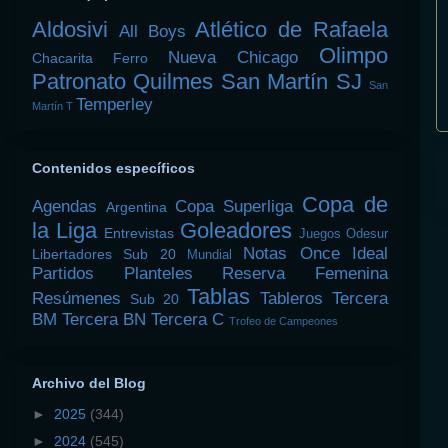
Aldosivi
Atlético de Rafaela
All Boys
Olimpo
Nueva Chicago
Chacarita
Ferro
Patronato
Quilmes
San Martín SJ
San
Temperley
Martín T
Contenidos específicos
Copa de
Agendas
Copa Superliga
Argentina
la Liga
Goleadores
Entrevistas
Juegos Odesur
Notas
Once Ideal
Libertadores Sub 20
Mundial
Partidos
Planteles
Reserva Femenina
Tablas
Resúmenes
Tableros
Tercera
Sub 20
BM
Tercera BN
Tercera C
Trofeo de Campeones
Archivo del Blog
►
2025
(344)
►
2024
(545)