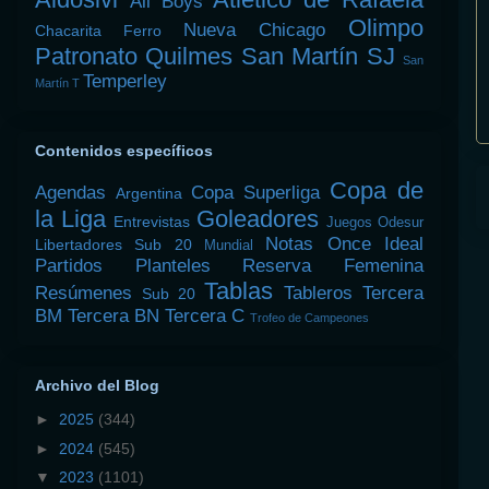
All Boys
Olimpo
Nueva Chicago
Chacarita
Ferro
Patronato
Quilmes
San Martín SJ
San
Temperley
Martín T
Contenidos específicos
Copa de
Agendas
Copa Superliga
Argentina
la Liga
Goleadores
Entrevistas
Juegos Odesur
Notas
Once Ideal
Libertadores Sub 20
Mundial
Partidos
Planteles
Reserva Femenina
Tablas
Resúmenes
Tableros
Tercera
Sub 20
BM
Tercera BN
Tercera C
Trofeo de Campeones
Archivo del Blog
►
2025
(344)
►
2024
(545)
▼
2023
(1101)