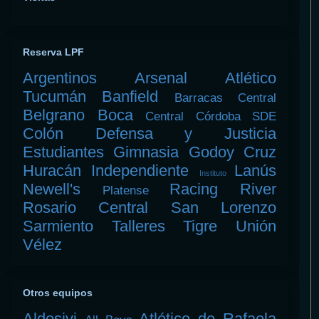
Reserva LPF
Argentinos
Arsenal
Atlético
Tucumán
Banfield
Barracas Central
Belgrano
Boca
Central Córdoba SDE
Colón
Defensa y Justicia
Estudiantes
Gimnasia
Godoy Cruz
Huracán
Independiente
Lanús
Instituto
Newell's
Racing
River
Platense
Rosario Central
San Lorenzo
Sarmiento
Talleres
Tigre
Unión
Vélez
Otros equipos
Aldosivi
Atlético de Rafaela