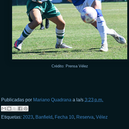
Crédito: Prensa Vélez
Publicadas por
Mariano Quadrana
a la/s
3:23 p.m.
Etiquetas:
2023
,
Banfield
,
Fecha 10
,
Reserva
,
Vélez