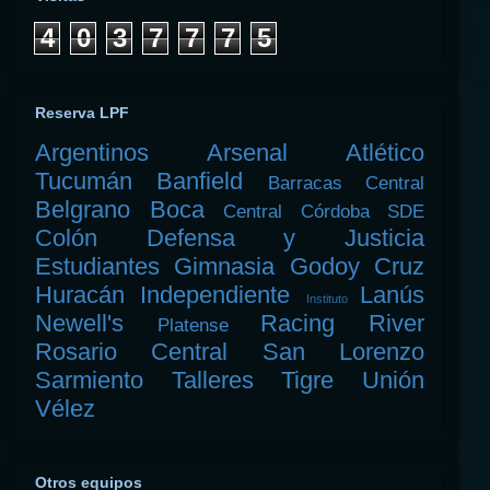
4
0
3
7
7
7
5
Reserva LPF
Argentinos
Arsenal
Atlético
Tucumán
Banfield
Barracas Central
Belgrano
Boca
Central Córdoba SDE
Colón
Defensa y Justicia
Estudiantes
Gimnasia
Godoy Cruz
Huracán
Independiente
Lanús
Instituto
Newell's
Racing
River
Platense
Rosario Central
San Lorenzo
Sarmiento
Talleres
Tigre
Unión
Vélez
Otros equipos