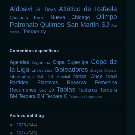
Aldosivi
Atlético de Rafaela
All Boys
Olimpo
Nueva Chicago
Chacarita
Ferro
Patronato
Quilmes
San Martín SJ
San
Temperley
Martín T
Contenidos específicos
Copa de
Agendas
Copa Superliga
Argentina
la Liga
Goleadores
Entrevistas
Juegos Odesur
Notas
Once Ideal
Libertadores Sub 20
Mundial
Partidos
Planteles
Reserva Femenina
Tablas
Resúmenes
Tableros
Tercera
Sub 20
BM
Tercera BN
Tercera C
Trofeo de Campeones
Archivo del Blog
►
2025
(344)
►
2024
(545)