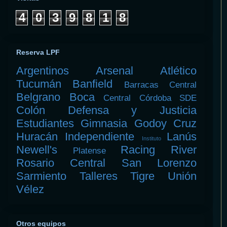
4
0
3
9
8
1
8
Reserva LPF
Argentinos
Arsenal
Atlético
Tucumán
Banfield
Barracas Central
Belgrano
Boca
Central Córdoba SDE
Colón
Defensa y Justicia
Estudiantes
Gimnasia
Godoy Cruz
Huracán
Independiente
Lanús
Instituto
Newell's
Racing
River
Platense
Rosario Central
San Lorenzo
Sarmiento
Talleres
Tigre
Unión
Vélez
Otros equipos