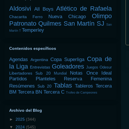
Aldosivi
Atlético de Rafaela
All Boys
Olimpo
Nueva Chicago
Chacarita
Ferro
Patronato
Quilmes
San Martín SJ
San
Temperley
Martín T
Contenidos específicos
Copa de
Agendas
Copa Superliga
Argentina
la Liga
Goleadores
Entrevistas
Juegos Odesur
Notas
Once Ideal
Libertadores Sub 20
Mundial
Partidos
Planteles
Reserva Femenina
Tablas
Resúmenes
Tableros
Tercera
Sub 20
BM
Tercera BN
Tercera C
Trofeo de Campeones
Archivo del Blog
►
2025
(344)
▼
2024
(545)