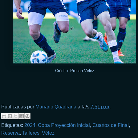
Crédito: Prensa Vélez
Publicadas por
Mariano Quadrana
a la/s
7:51 p.m.
Etiquetas:
2024
,
Copa Proyección Inicial
,
Cuartos de Final
,
Reserva
,
Talleres
,
Vélez