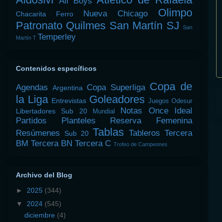
All Boys
Olimpo
Nueva Chicago
Chacarita
Ferro
Patronato
Quilmes
San Martín SJ
San
Temperley
Martín T
Contenidos específicos
Copa de
Agendas
Copa Superliga
Argentina
la Liga
Goleadores
Entrevistas
Juegos Odesur
Notas
Once Ideal
Libertadores Sub 20
Mundial
Partidos
Planteles
Reserva Femenina
Tablas
Resúmenes
Tableros
Tercera
Sub 20
BM
Tercera BN
Tercera C
Trofeo de Campeones
Archivo del Blog
►
2025
(344)
▼
2024
(545)
diciembre
(4)