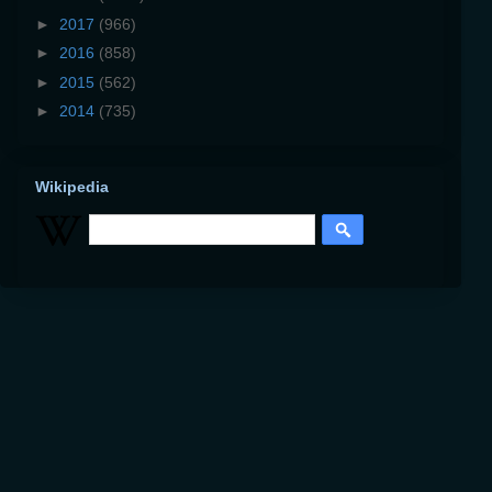
►
2017
(966)
►
2016
(858)
►
2015
(562)
►
2014
(735)
Wikipedia