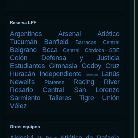
Reserva LPF
Argentinos
Arsenal
Atlético
Tucumán
Banfield
Barracas Central
Belgrano
Boca
Central Córdoba SDE
Colón
Defensa y Justicia
Estudiantes
Gimnasia
Godoy Cruz
Huracán
Independiente
Lanús
Instituto
Newell's
Racing
River
Platense
Rosario Central
San Lorenzo
Sarmiento
Talleres
Tigre
Unión
Vélez
Otros equipos
Aldosivi
Atlético de Rafaela